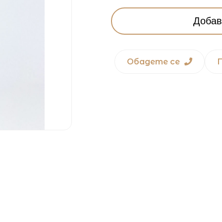
Добав
Обадете се