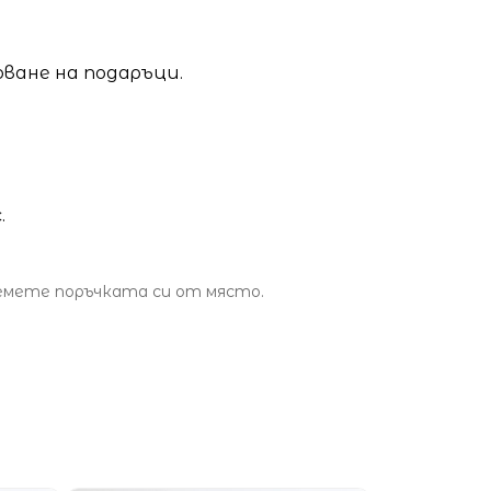
оване на подаръци.
.
земете поръчката си от място.