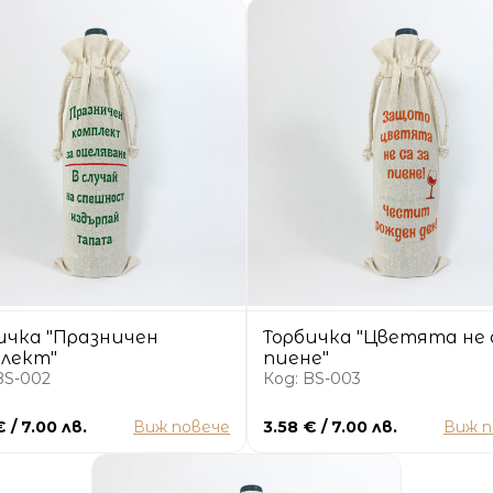
ичка "Празничен
Торбичка "Цветята не 
лект"
пиене"
BS-002
Код: BS-003
€ / 7.00 лв.
Виж повече
3.58 € / 7.00 лв.
Виж п