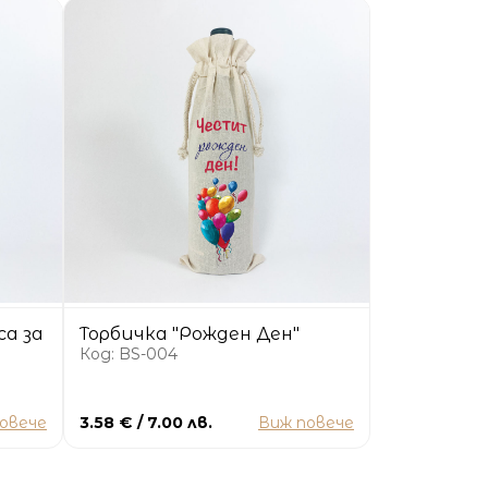
са за
Торбичка "Рожден Ден"
Код: BS-004
овече
3.58 € / 7.00 лв.
Виж повече