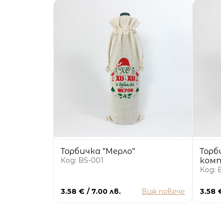
Торбичка "Мерло"
Торб
Код: BS-001
комп
Код: 
3.58 € / 7.00 лв.
Виж повече
3.58 