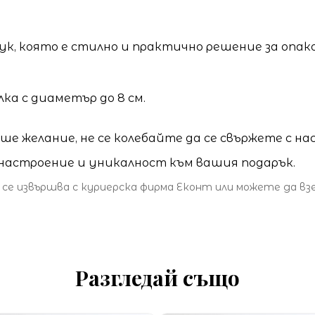
ук, която е стилно и практично решение за опак
лка с диаметър до 8 см.
е желание, не се колебайте да се свържете с нас
а настроение и уникалност към вашия подарък.
 се извършва с куриерска фирма Еконт или можете да в
Разгледай също