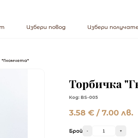
кт
Избери повод
Избери получат
 "Гномчета"
Торбичка "Г
Код:
BS-005
3.58
€ / 7.00 лв.
Брой
-
+