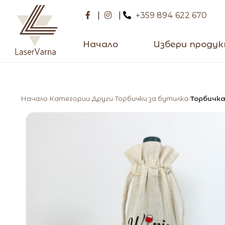
|
|
+359 894 622 670
Начало
Избери проду
Начало
Категории
Други
Торбички за бутилка
Торбичка
›
›
›
›