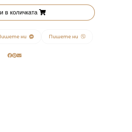
и в количката
Пишете ни
Пишете ни