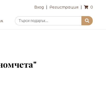
Вход
|
Регистрация
|
0
ел
номчета"