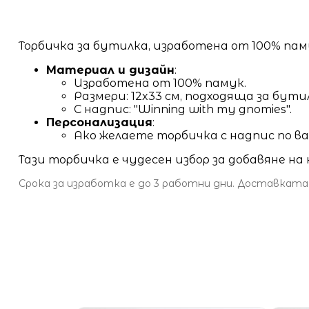
Торбичка за бутилка, изработена от 100% пам
Материал и дизайн
:
Изработена от 100% памук.
Размери: 12x33 см, подходяща за бути
С надпис: "Winning with my gnomies".
Персонализация
:
Ако желаете торбичка с надпис по ваш
Тази торбичка е чудесен избор за добавяне н
Срока за изработка е до 3 работни дни. Доставката