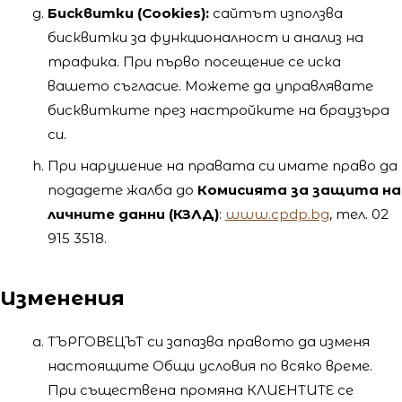
Бисквитки (Cookies):
сайтът използва
бисквитки за функционалност и анализ на
трафика. При първо посещение се иска
вашето съгласие. Можете да управлявате
бисквитките през настройките на браузъра
си.
При нарушение на правата си имате право да
подадете жалба до
Комисията за защита на
личните данни (КЗЛД)
:
www.cpdp.bg
, тел. 02
915 3518.
Изменения
ТЪРГОВЕЦЪТ си запазва правото да изменя
настоящите Общи условия по всяко време.
При съществена промяна КЛИЕНТИТЕ се