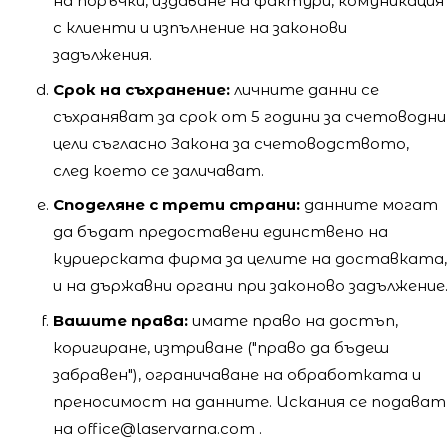
на поръчки, издаване на фактури, комуникация
с клиенти и изпълнение на законови
задължения.
Срок на съхранение:
личните данни се
съхраняват за срок от 5 години за счетоводни
цели съгласно Закона за счетоводството,
след което се заличават.
Споделяне с трети страни:
данните могат
да бъдат предоставени единствено на
куриерската фирма за целите на доставката,
и на държавни органи при законово задължение.
Вашите права:
имате право на достъп,
коригиране, изтриване ("право да бъдеш
забравен"), ограничаване на обработката и
преносимост на данните. Искания се подават
на office@laservarna.com .