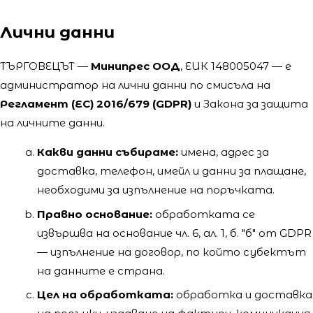
Лични данни
ТЪРГОВЕЦЪТ —
Минипрес ООД
, ЕИК 148005047 — е
администратор на лични данни по смисъла на
Регламент (ЕС) 2016/679 (GDPR)
и Закона за защита
на личните данни.
Какви данни събираме:
имена, адрес за
доставка, телефон, имейл и данни за плащане,
необходими за изпълнение на поръчката.
Правно основание:
обработката се
извършва на основание чл. 6, ал. 1, б. "б" от GDPR
— изпълнение на договор, по който субектът
на данните е страна.
Цел на обработката:
обработка и доставка