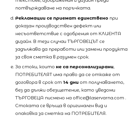
текстове, изображения и дизайн преди
потвърждаване на поръчката.
Рекламации се приемат единствено
при
доказан производствен дефект или
несъответствие с одобрения от КЛИЕНТА
дизайн. В тези случаи ТЪРГОВЕЦЪТ се
задължава да преработи или замени продукта
за своя сметка в разумен срок.
За стоки, които
не са персонализирани
,
ПОТРЕБИТЕЛЯТ има право да се откаже от
договора в срок от
14 дни
от получаването,
без да дължи обезщетение, като уведоми
ТЪРГОВЕЦА писмено на office@laservarna.com .
Стоката се връща в оригинален вид и
опаковка за сметка на ПОТРЕБИТЕЛЯ.