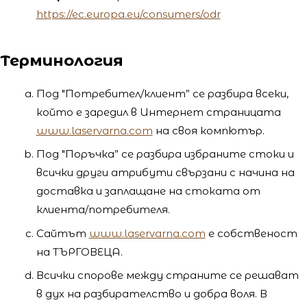
https://ec.europa.eu/consumers/odr
Терминология
Под "Потребител/клиент” се разбира всеки,
който е заредил в Интернет страницата
www.laservarna.com
на своя компютър.
Под "Поръчка” се разбира избраните стоки и
всички други атрибути свързани с начина на
доставка и заплащане на стоката от
клиента/потребителя.
Сайтът
www.laservarna.com
е собственост
на ТЪРГОВЕЦА.
Всички спорове между страните се решават
в дух на разбирателство и добра воля. В