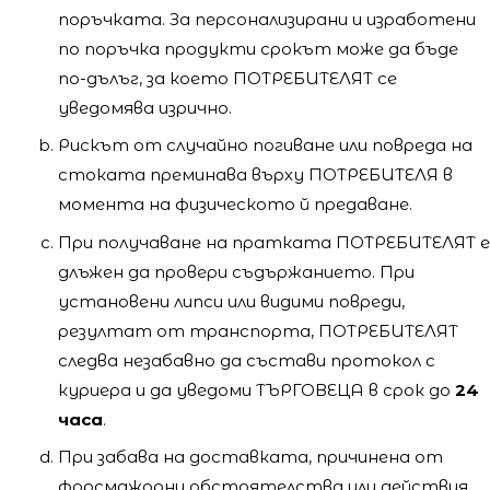
поръчката. За персонализирани и изработени
по поръчка продукти срокът може да бъде
по-дълъг, за което ПОТРЕБИТЕЛЯТ се
уведомява изрично.
Рискът от случайно погиване или повреда на
стоката преминава върху ПОТРЕБИТЕЛЯ в
момента на физическото й предаване.
При получаване на пратката ПОТРЕБИТЕЛЯТ е
длъжен да провери съдържанието. При
установени липси или видими повреди,
резултат от транспорта, ПОТРЕБИТЕЛЯТ
следва незабавно да състави протокол с
куриера и да уведоми ТЪРГОВЕЦА в срок до
24
часа
.
При забава на доставката, причинена от
форсмажорни обстоятелства или действия