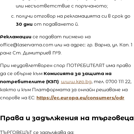
или несъответствие с поръчаното;
получи отговор на рекламацията си в срок до
30 дни
от подаването й.
Рекламации
се подават писмено на
office@laservarna.com или на адрес: гр. Варна, ул. Кап. 1
ранг Ст. Димитриев №9.
При неудовлетворен спор ПОТРЕБИТЕЛЯТ има право
да се обърне към
Комисията за защита на
потребителите (КЗП)
:
www.kzp.bg
, тел. 0700 111 22,
както и към Платформата за онлайн решаване на
спорове на ЕС:
https://ec.europa.eu/consumers/odr
Права и задължения на търговеца
ТЪРГОВЕЦЪТ се задължава да: