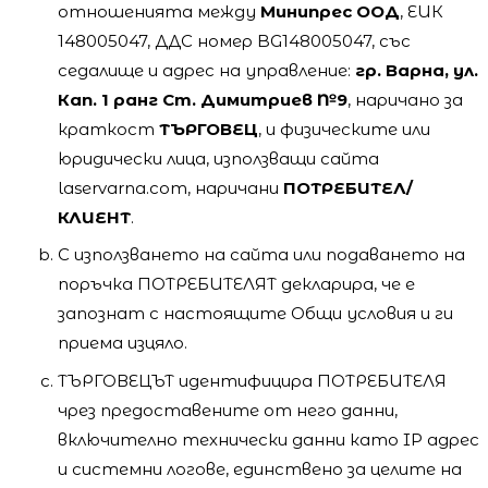
отношенията между
Минипрес ООД
, ЕИК
148005047, ДДС номер BG148005047, със
седалище и адрес на управление:
гр. Варна, ул.
Кап. 1 ранг Ст. Димитриев №9
, наричано за
краткост
ТЪРГОВЕЦ
, и физическите или
юридически лица, използващи сайта
laservarna.com, наричани
ПОТРЕБИТЕЛ/
КЛИЕНТ
.
С използването на сайта или подаването на
поръчка ПОТРЕБИТЕЛЯТ декларира, че е
запознат с настоящите Общи условия и ги
приема изцяло.
ТЪРГОВЕЦЪТ идентифицира ПОТРЕБИТЕЛЯ
чрез предоставените от него данни,
включително технически данни като IP адрес
и системни логове, единствено за целите на