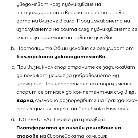
уведомяват чрез публикуване на
актуализираната версия на сайта с нова
дата на влизане в сила. Продължаването на
използването на сайта след публикуването се
счита за приемане на новите условия.
Настоящите Общи условия се регулират от
българското законодателство
.
При възникнал спор страните се задължават
да положат усилия за доброволното му
уреждане. При непостигане на споразумение,
спорът се отнася до компетентния съд в
гр.
Варна
, съгласно разпоредбите на Гражданско-
процесуалния кодекс на Република България.
ПОТРЕБИТЕЛЯТ може да използва и
Платформата за онлайн решаване на
спорове
на Европейската комисия: