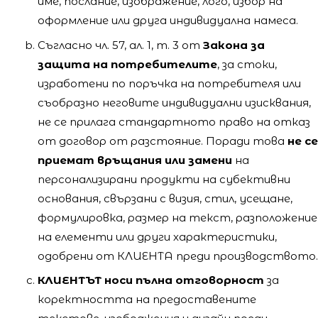
име, послание, изображение, лого, избор на
оформление или друга индивидуална намеса.
Съгласно чл. 57, ал. 1, т. 3 от
Закона за
защита на потребителите
, за стоки,
изработени по поръчка на потребителя или
съобразно неговите индивидуални изисквания,
не се прилага стандартното право на отказ
от договор от разстояние. Поради това
не се
приемат връщания или замени
на
персонализирани продукти на субективни
основания, свързани с визия, стил, усещане,
формулировка, размер на текст, разположение
на елементи или други характеристики,
одобрени от КЛИЕНТА преди производството.
КЛИЕНТЪТ носи пълна отговорност
за
коректността на предоставените