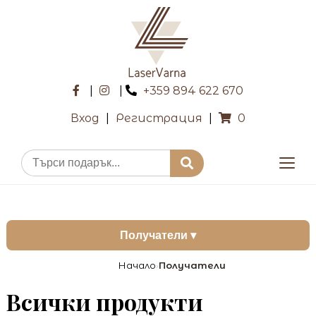
|
|
+359 894 622 670
Вход
|
Регистрация
|
0
Получатели ▾
Начало
Получатели
›
Всички продукти