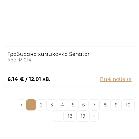
Гравирана химикалка Senator
Код: P-014
6.14 € / 12.01 лв.
Виж повече
‹
1
2
3
4
5
6
7
8
9
10
...
18
19
›