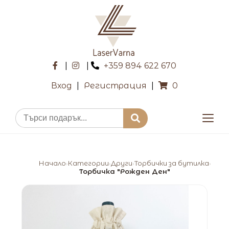
|
|
+359 894 622 670
Вход
|
Регистрация
|
0
Начало
Категории
Други
Торбички за бутилка
›
›
›
›
Торбичка "Рожден Ден"