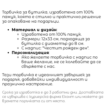
Торбичка за бутилка, изработена от 100%
памук, която е стилно и практично решение
за опаковане на подаръци.
Материал и дизайн
:
Изработена от 100% памук.
Размери: 12x33 см, подходяща за
бутилка с диаметър до 8 см.
С надпис: "Честит рожден ден".
Персонализация
:
Ако желаете торбичка с надпис по
ваше желание, не се колебайте да се
свържете с нас.
Тази торбичка е идеалният завършек за
подарък, добавяйки индивидуалност и
празнично настроение.
Срока за изработка е до 3 работни дни. Доставката
се извършва с куриерска фирма Еконт или можете да
вземете поръчката си от място.