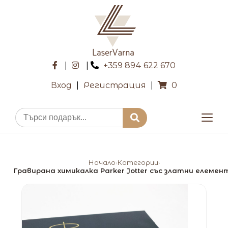
|
|
+359 894 622 670
Вход
|
Регистрация
|
0
Начало
Категории
›
›
Гравирана химикалка Parker Jotter със златни елемен