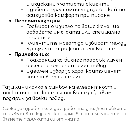
и изискани златисти акценти.
Удобен и ергономичен дизайн, който
осигурява комфорт при писане.
Персонализация
:
Гравиране изцяло по ваше желание –
добавете име, дата или специално
послание.
Клиентите могат да избират между
3 различни шрифта за гравиране.
Приложение
:
Подходяща за бизнес подарък, личен
аксесоар или специален повод.
Идеален избор за хора, които ценят
качеството и стила.
Тази химикалка е символ на елегантност и
практичност, което я прави незабравим
подарък за всеки повод.
Срока за изработка е до 3 работни дни. Доставката
се извършва с куриерска фирма Еконт или можете да
вземете поръчката си от място.