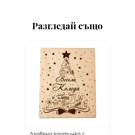
Разгледай също
Дървена картичка с