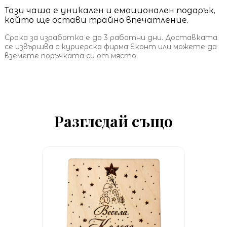
Тази чаша е уникален и емоционален подарък,
който ще остави трайно впечатление.
Срока за изработка е до 3 работни дни. Доставката
се извършва с куриерска фирма Еконт или можете да
вземете поръчката си от място.
Разгледай също