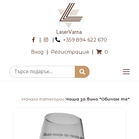
|
|
+359 894 622 670
Вход
|
Регистрация
|
0
Начало
Категории
Чаша за вино "Обичам те"
›
›