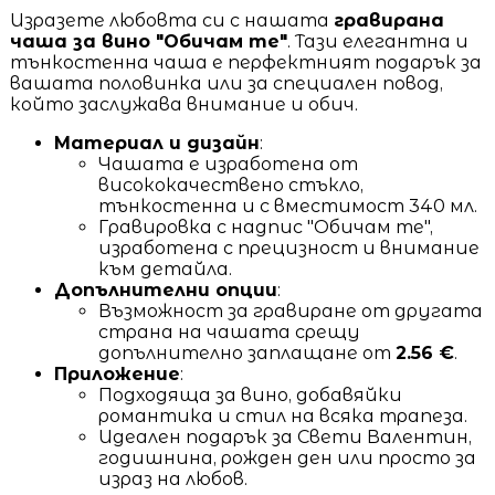
Изразете любовта си с нашата
гравирана
чаша за вино "Обичам те"
. Тази елегантна и
тънкостенна чаша е перфектният подарък за
вашата половинка или за специален повод,
който заслужава внимание и обич.
Материал и дизайн
:
Чашата е изработена от
висококачествено стъкло,
тънкостенна и с вместимост 340 мл.
Гравировка с надпис "Обичам те",
изработена с прецизност и внимание
към детайла.
Допълнителни опции
:
Възможност за гравиране от другата
страна на чашата срещу
допълнително заплащане от
2.56 €
.
Приложение
:
Подходяща за вино, добавяйки
романтика и стил на всяка трапеза.
Идеален подарък за Свети Валентин,
годишнина, рожден ден или просто за
израз на любов.