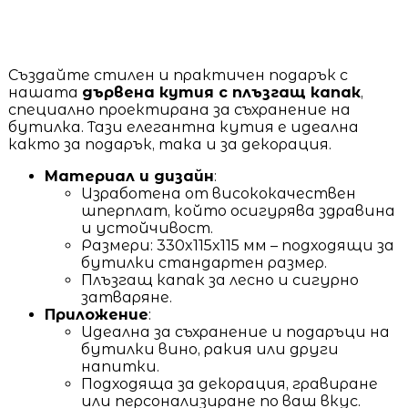
Създайте стилен и практичен подарък с
нашата
дървена кутия с плъзгащ капак
,
специално проектирана за съхранение на
бутилка. Тази елегантна кутия е идеална
както за подарък, така и за декорация.
Материал и дизайн
:
Изработена от висококачествен
шперплат, който осигурява здравина
и устойчивост.
Размери: 330x115x115 мм – подходящи за
бутилки стандартен размер.
Плъзгащ капак за лесно и сигурно
затваряне.
Приложение
:
Идеална за съхранение и подаръци на
бутилки вино, ракия или други
напитки.
Подходяща за декорация, гравиране
или персонализиране по ваш вкус.