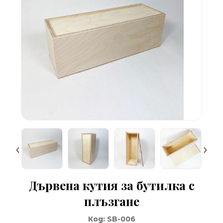
‹
›
Дървена кутия за бутилка с
плъзгане
Код:
SB-006