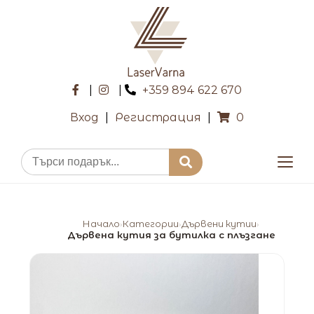
|
|
+359 894 622 670
Вход
|
Регистрация
|
0
Начало
Категории
Дървени кутии
›
›
›
Дървена кутия за бутилка с плъзгане