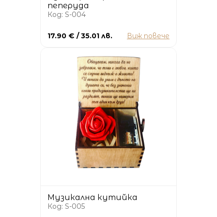
пеперуда
Код: S-004
17.90 € / 35.01 лв.
Виж повече
Музикална кутийка
Код: S-005