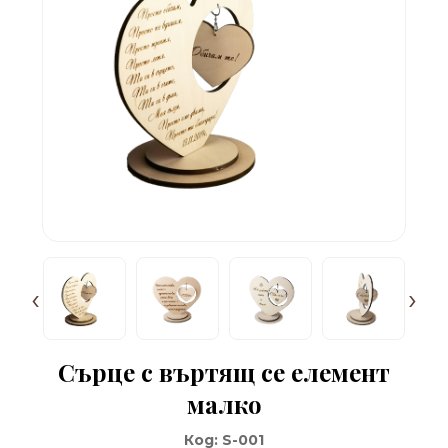
‹
›
Сърце с въртящ се елемент
малко
Код:
S-001