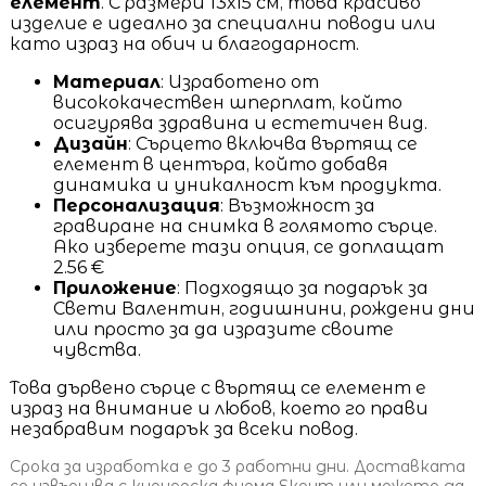
елемент
. С размери 13х15 см, това красиво
изделие е идеално за специални поводи или
като израз на обич и благодарност.
Материал
: Изработено от
висококачествен шперплат, който
осигурява здравина и естетичен вид.
Дизайн
: Сърцето включва въртящ се
елемент в центъра, който добавя
динамика и уникалност към продукта.
Персонализация
: Възможност за
гравиране на снимка в голямото сърце.
Ако изберете тази опция, се доплащат
2.56 €
Приложение
: Подходящо за подарък за
Свети Валентин, годишнини, рождени дни
или просто за да изразите своите
чувства.
Това дървено сърце с въртящ се елемент е
израз на внимание и любов, което го прави
незабравим подарък за всеки повод.
Срока за изработка е до 3 работни дни. Доставката
се извършва с куриерска фирма Еконт или можете да