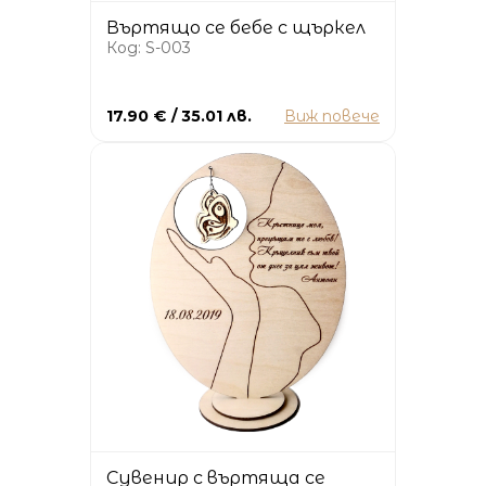
Въртящо се бебе с щъркел
Код: S-003
17.90 € / 35.01 лв.
Виж повече
Сувенир с въртяща се