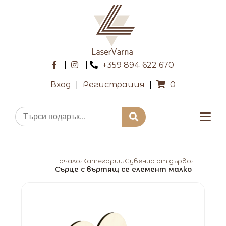
|
|
+359 894 622 670
Вход
|
Регистрация
|
0
Начало
Категории
Сувенир от дърво
›
›
›
Сърце с въртящ се елемент малко