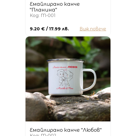
Емайлирано канче
"Планина"
Код: M-001
9.20 € / 17.99 лв.
Виж повече
Емайлирано канче "Любов"
Код: M-002