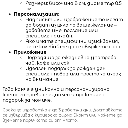
Размери: височина 8 см, диаметър 8.5
см.
Персонализация
:
Надписът или изображението могат
да бъдат изцяло по ваше желание –
добавете име, послание или
специален дизайн.
Ако имате специфични изисквания,
не се колебайте да се свържете с нас.
Приложение
:
Подходящо за ежедневна употреба –
чай, кафе или сок.
Идеален подарък за рожден ден,
специален повод или просто за израз
на внимание.
Това канче е уникално и персонализирано,
което го прави специален и практичен
подарък за момиче.
Срока за изработка е до 3 работни дни. Доставката
се извършва с куриерска фирма Еконт или можете да
вземете поръчката си от място.