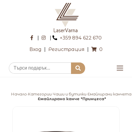
|
|
+359 894 622 670
Вход
|
Регистрация
|
0
Начало
Категории
Чаши и бутилки
Емайлирани канчета
›
›
›
Емайлирано канче "Принцеса"