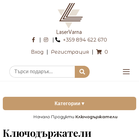
|
|
+359 894 622 670
Вход
|
Регистрация
|
0
Категории ▾
Начало
Продукти
Ключодържатели
›
›
Ключодържатели