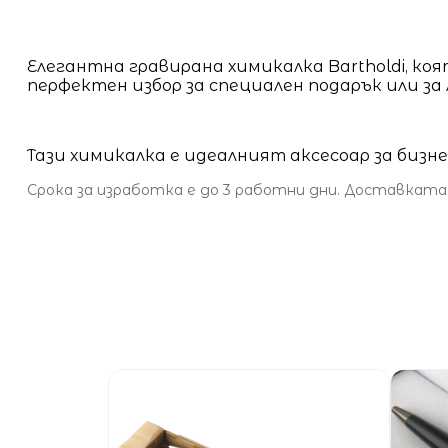
Елегантна гравирана химикалка Bartholdi, ко
перфектен избор за специален подарък или за 
Тази химикалка е идеалният аксесоар за биз
Срока за изработка е до 3 работни дни. Доставката