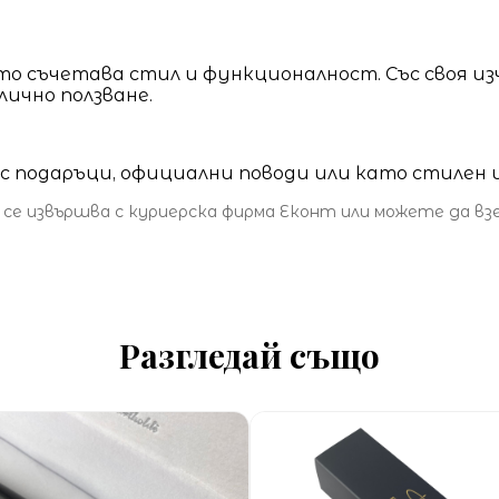
ято съчетава стил и функционалност. Със своя и
лично ползване.
нес подаръци, официални поводи или като стилен
 се извършва с куриерска фирма Еконт или можете да в
Разгледай също