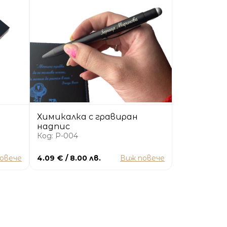
Химикалка с гравиран
надпис
Код: P-004
овече
4.09 € / 8.00 лв.
Виж повече