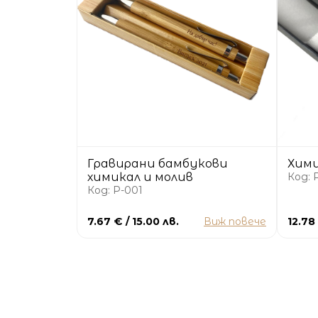
Гравирани бамбукови
Хими
химикал и молив
Код: 
Код: P-001
7.67 € / 15.00 лв.
Виж повече
12.78