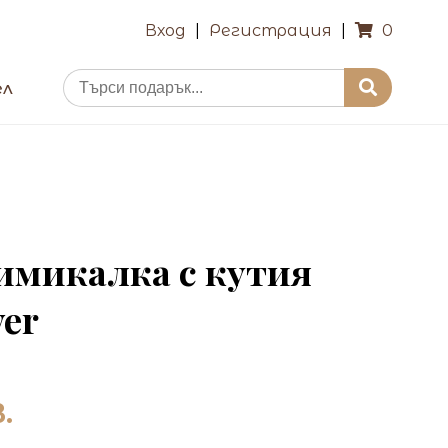
Вход
|
Регистрация
|
0
ел
имикалка с кутия
ver
.