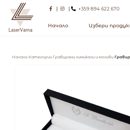
|
|
+359 894 622 670
Начало
Избери проду
Начало
Категории
Гравирани химикали и моливи
Гравир
›
›
›