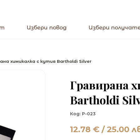
кт
Избери повод
Избери получат
ана химикалка с кутия Bartholdi Silver
Гравирана х
Bartholdi Sil
Код:
P-023
12.78
€ / 25.00 лв