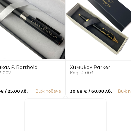
кал F. Bartholdi
Химикал Parker
P-002
Код: P-003
 € / 25.00 лв.
Виж повече
30.68 € / 60.00 лв.
Виж п