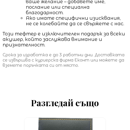
ваше желание – добавете име,
послание или специална
благодарност.
Ако имате специфични изисквания,
не се колебайте да се свържете с нас.
Този тефтер е изключителен подарък за всеки
акушер, който заслужава внимание и
признателност.
Срока за изработка е до 3 работни дни. Доставката
се извършва с куриерска фирма Еконт или можете да
вземете поръчката си от място.
Разгледай също