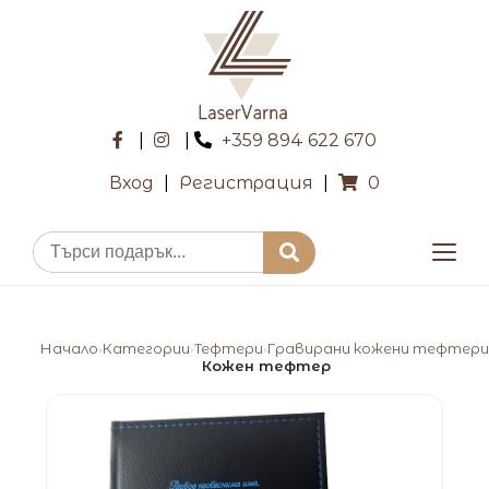
|
|
+359 894 622 670
Вход
|
Регистрация
|
0
Начало
Категории
Тефтери
Гравирани кожени тефтери
›
›
›
Кожен тефтер