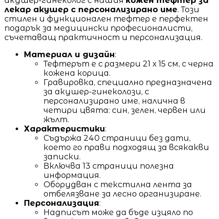
акушер-гинеколог с нашия
кожен тефтер за
лекар акушер с персонализирано име
. Този
стилен и функционален тефтер е перфектен
подарък за медицински професионалисти,
съчетаващ практичност и персонализация.
Материал и дизайн
:
Тефтерът е с размери 21 х 15 см, с черна
кожена корица.
Гравировка, специално предназначена
за акушер-гинеколози, с
персонализирано име, налична в
четири цвята: син, зелен, червен или
жълт.
Характеристики
:
Съдържа 240 страници без дати,
което го прави подходящ за всякакви
записки.
Включва 13 страници полезна
информация.
Оборудван с текстилна лента за
отбелязване за лесно организиране.
Персонализация
:
Надписът може да бъде изцяло по