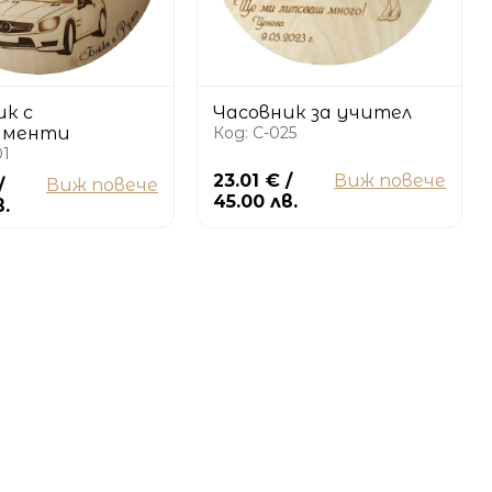
ик с
Часовник за учител
ументи
Код: C-025
01
23.01 € /
Виж повече
/
Виж повече
45.00 лв.
в.