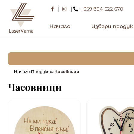
|
|
+359 894 622 670
Начало
Избери проду
Начало
Продукти
Часовници
›
›
Часовници