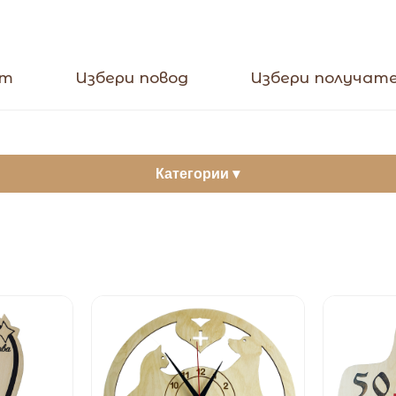
кт
Избери повод
Избери получат
Категории ▾