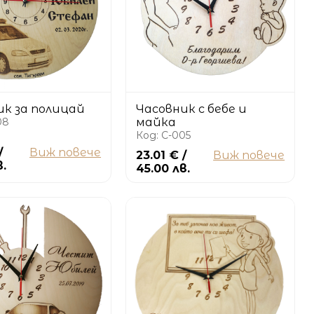
ик за полицай
Часовник с бебе и
08
майка
Код: C-005
/
Виж повече
23.01 € /
Виж повече
в.
45.00 лв.