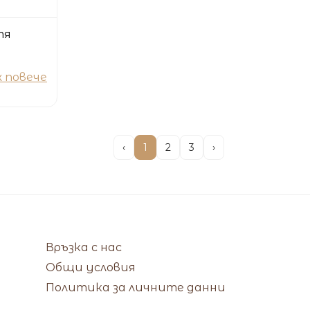
тя
 повече
‹
1
2
3
›
Връзка с нас
Общи условия
Политика за личните данни