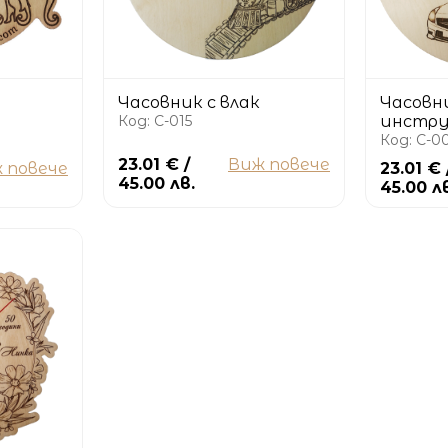
Часовник с влак
Часовн
Код: C-015
инстр
Код: C-0
23.01 € /
Виж повече
 повече
23.01 € 
45.00 лв.
45.00 л