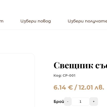
кт
Избери повод
Избери получат
Свещник съ
Код:
CP-001
6.14
€ / 12.01 лв.
Брой
-
+