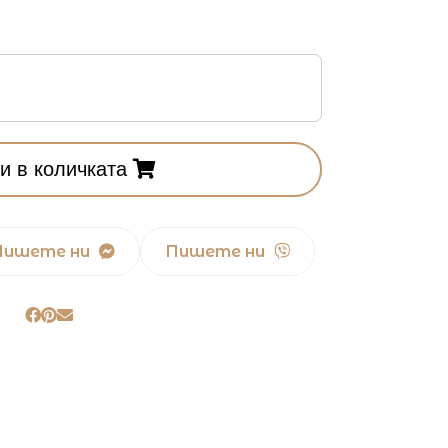
и в количката
Пишете ни
Пишете ни