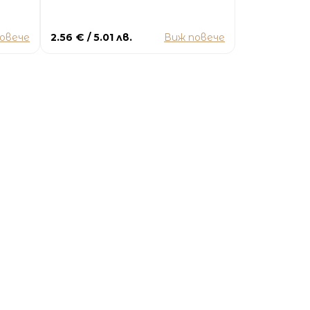
овече
2.56 € / 5.01 лв.
Виж повече