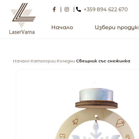
|
|
+359 894 622 670
Начало
Избери проду
Начало
Категории
Коледни
Свещник със снежинка
›
›
›