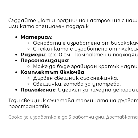
Създайте уют и празнично настроение с на
или като специален подарък.
Материал
:
Основата е изработена от високока
Снежинката е изработена от плексиг
Размери
: 12 х 10 см – компактен и подход
Персонализация
:
Може да бъде гравиран кратък надпис
Комплектът включва
:
Дървен свещник със снежинка.
Свещичка, готова за употреба.
Приложение
: Идеален за коледна декорац
Този свещник съчетава топлината на дървото
пространство.
Срока за изработка е до 3 работни дни. Доставката