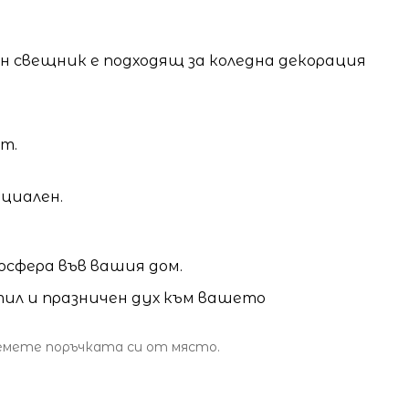
ен свещник е подходящ за коледна декорация
т.
ециален.
осфера във вашия дом.
тил и празничен дух към вашето
земете поръчката си от място.