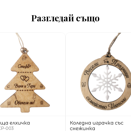
Разгледай също
ща елхичка
Коледна играчка със
CP-003
снежинка