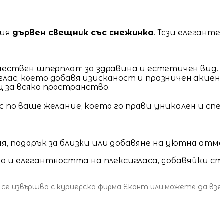
шия
дървен свещник със снежинка
. Този елегант
чествен шперплат за здравина и естетичен вид.
лас, което добавя изисканост и празничен акцен
ящ за всяко пространство.
 по ваше желание, което го прави уникален и сп
ия, подарък за близки или добавяне на уютна атм
 и елегантността на плексигласа, добавяйки с
 се извършва с куриерска фирма Еконт или можете да в