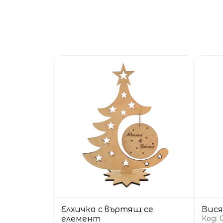
Елхичка с въртящ се
Вися
елемент
Код: 