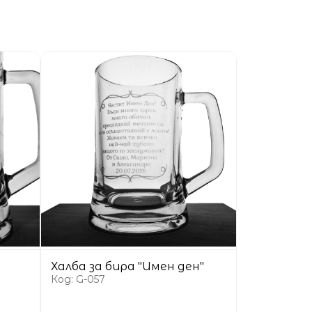
Халба за бира "Имен ден"
Код: G-057