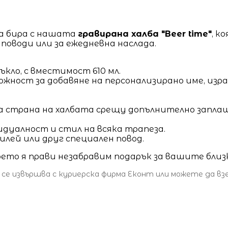
а бира с нашата
гравирана халба "Beer time"
, к
 поводи или за ежедневна наслада.
кло, с вместимост 610 мл.
зможност за добавяне на персонализирано име, из
а страна на халбата срещу допълнително запл
идуалност и стил на всяка трапеза.
илей или друг специален повод.
което я прави незабравим подарък за вашите близ
 се извършва с куриерска фирма Еконт или можете да в