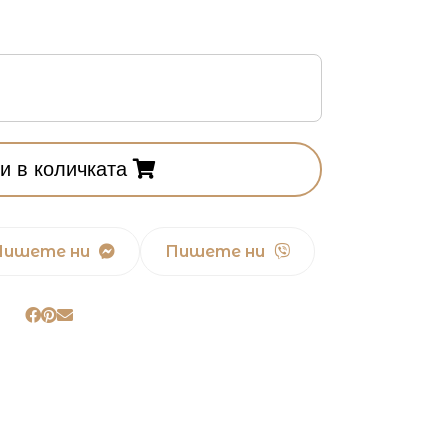
и в количката
Пишете ни
Пишете ни