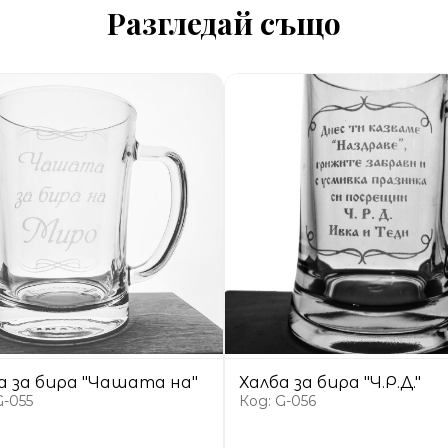
Разгледай също
а за бира "Чашата на"
Халба за бира "Ч.Р.Д."
G-055
Код: G-056