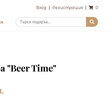
Вход
|
Регистрация
|
0
ел
а "Beer Time"
в.