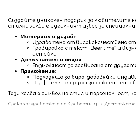
Създайте уникален подарък за любителите н
стилна халба е идеалният избор за специални
Материал и дизайн
:
Изработена от висококачествено стъ
Гравировка с текст "Beer time" и въ
детайла.
Допълнителни опции
:
Възможност за гравиране от другат
Приложение
:
Подходяща за бира, добавяйки индив
Перфектен подарък за рожден ден, юб
Тази халба е символ на стил и персоналност, 
Срока за изработка е до 3 работни дни. Доставката