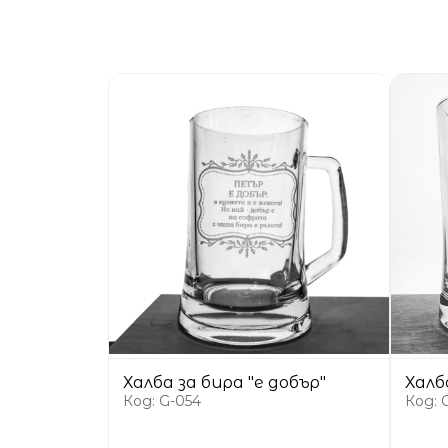
Халба за бира "е добър"
Халб
Код: G-054
Код: 