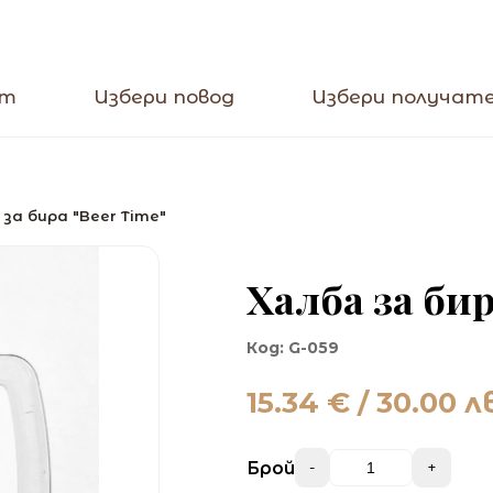
кт
Избери повод
Избери получат
 за бира "Beer Time"
Халба за бир
Код:
G-059
15.34
€ / 30.00 л
Брой
-
+