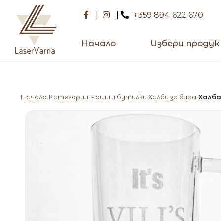
|
|
+359 894 622 670
Начало
Избери проду
Начало
Категории
Чаши и бутилки
Халби за бира
Халба
›
›
›
›