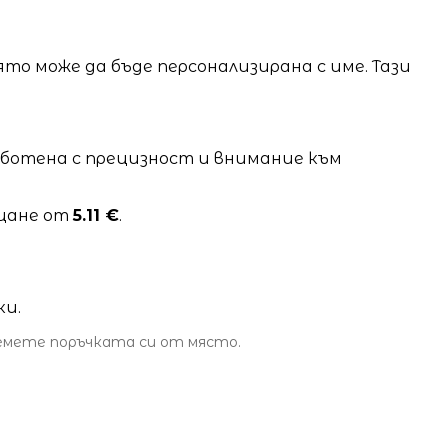
оято може да бъде персонализирана с име. Тази
работена с прецизност и внимание към
ащане от
5.11 €
.
ки.
земете поръчката си от място.