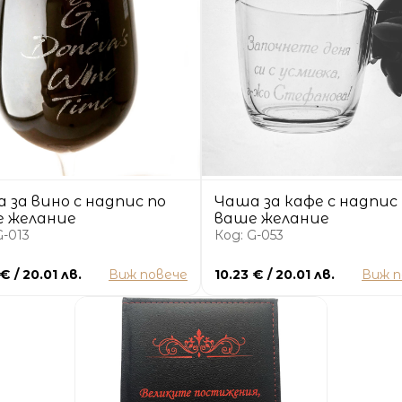
 за вино с надпис по
Чаша за кафе с надпис
 желание
ваше желание
G-013
Код: G-053
€ / 20.01 лв.
Виж повече
10.23 € / 20.01 лв.
Виж п