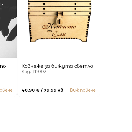
 по
Ковчеже за бижута светло
Код: JT-002
овече
40.90 € / 79.99 лв.
Виж повече