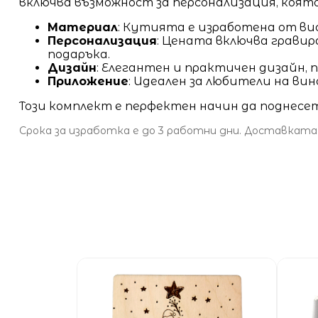
включва възможност за персонализация, която
Материал
: Кутията е изработена от ви
Персонализация
: Цената включва грави
подаръка.
Дизайн
: Елегантен и практичен дизайн, 
Приложение
: Идеален за любители на ви
Този комплект е перфектен начин да поднесет
Срока за изработка е до 3 работни дни. Доставката