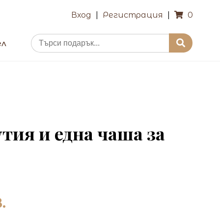
Вход
|
Регистрация
|
0
ел
тия и една чаша за
.