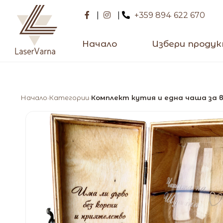
|
|
+359 894 622 670
Начало
Избери проду
Начало
Категории
Комплект кутия и една чаша за 
›
›