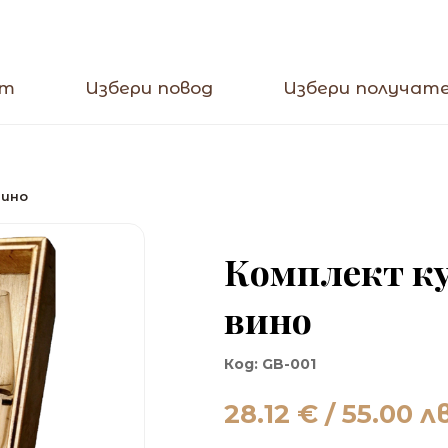
кт
Избери повод
Избери получат
вино
Комплект ку
вино
Код:
GB-001
28.12
€ / 55.00 лв