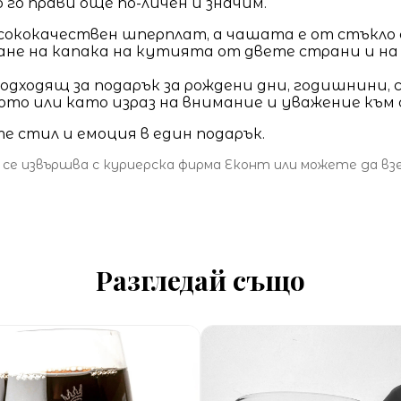
 го прави още по-личен и значим.
сококачествен шперплат, а чашата е от стъкло с
ране на капака на кутията от двете страни и н
подходящ за подарък за рождени дни, годишнини,
ното или като израз на внимание и уважение към 
е стил и емоция в един подарък.
 се извършва с куриерска фирма Еконт или можете да в
Разгледай също