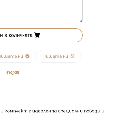
и в количката
Пишете ни
Пишете ни
ози комплект е идеален за специални поводи и