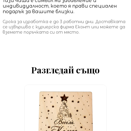
Тази чаша е символ на забавление и
индивидуалност, което я прави специален
подарък за вашите близки.
Срока за изработка е до 3 работни дни. Доставката
се извършва с куриерска фирма Еконт или можете да
вземете поръчката си от място.
Разгледай също