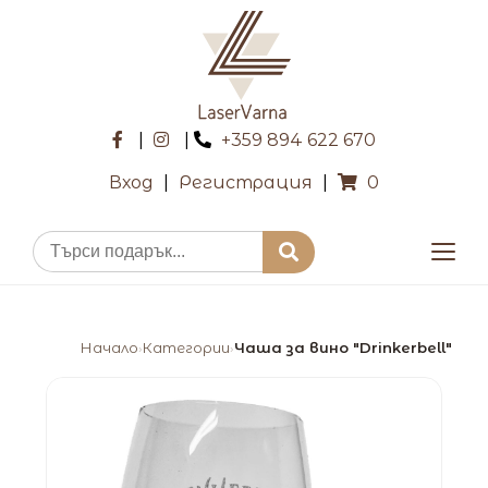
|
|
+359 894 622 670
Вход
|
Регистрация
|
0
Начало
Категории
Чаша за вино "Drinkerbell"
›
›