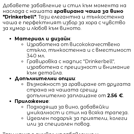
Добавете забавление и стил към момента на
наслада с нашата
гравирана чаша за вино
"Drinkerbell"
. Тази елегантна и тънкостенна
чаша е перфектният избор за хора с чувство
за хумор и любов към виното.
Материал и дизайн
:
Изработена от висококачествено
стъкло, тънкостенна и с вместимост
340 мл.
Гравировка с надпис "Drinkerbell",
изработена с прецизност и внимание
към детайла.
Допълнителни опции
:
Възможност за гравиране от другата
страна на чашата срещу
допълнително заплащане от
2.56 €
.
Приложение
:
Подходяща за вино, добавяйки
уникалност и стил на всяка трапеза.
Идеален подарък за приятели, колеги
или за специален повод.