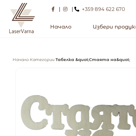
|
|
+359 894 622 670
Начало
Избери проду
Начало
Категории
Табелка &quot;Стаята на&quot;
›
›