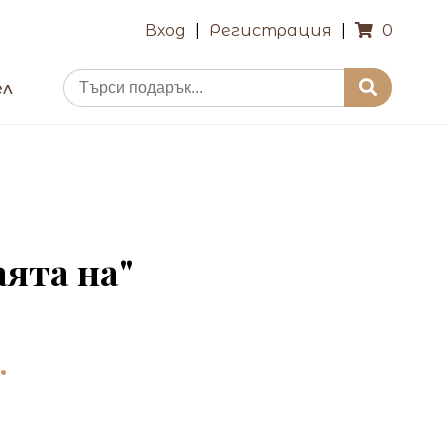
Вход
|
Регистрация
|
0
ел
аята на"
.