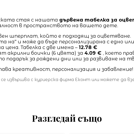
тската стая с нашата
дървена табелка за оцве
алност в пространството на вашето дете.
вен шперплат, който е подходящ за оцветяване.
а на" и може да бъде персонализирана с едно или
а цена. Табелка с две имена –
12.78 €
вят акрилни боички (6 цвята) за
4.09 €
, което пр
ато подарък за рождени дни или за развиване на 
тава креативност, персонализация и забавление!
 се извършва с куриерска фирма Еконт или можете да в
Разгледай също