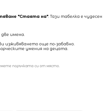
тяване "Стаята на"
. Тази табелка е чудесен
 две имена.
ави изживяването още по-забавно.
творческите умения на децата.
земете поръчката си от място.