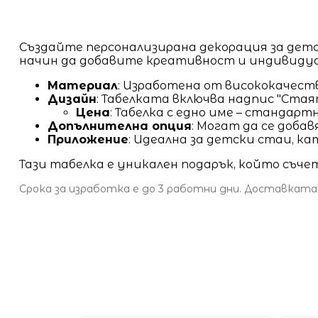
Създайте персонализирана декорация за де
начин да добавите креативност и индивиду
Материал
: Изработена от висококачест
Дизайн
: Табелката включва надпис "Стаят
Цена
: Табелка с едно име – стандартн
Допълнителна опция
: Могат да се доба
Приложение
: Идеална за детски стаи, к
Тази табелка е уникален подарък, който съче
Срока за изработка е до 3 работни дни. Доставката