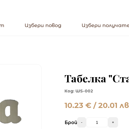
кт
Избери повод
Избери получат
Табелка "Ст
Код:
WS-002
10.23
€ / 20.01 лв
Брой
-
+