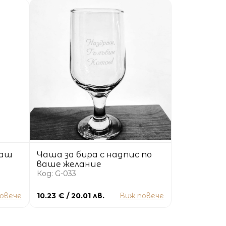
ваш
Чаша за бира с надпис по
ваше желание
Код: G-033
овече
10.23 € / 20.01 лв.
Виж повече