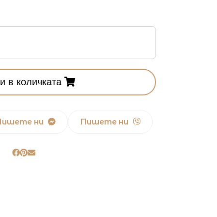
и в количката
Пишете ни
Пишете ни