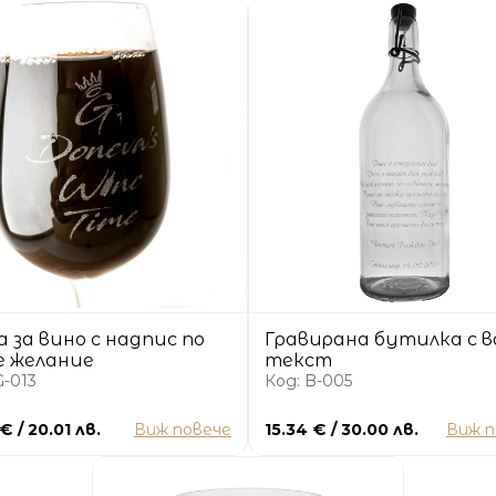
 за вино с надпис по
Гравирана бутилка с 
 желание
текст
G-013
Код: B-005
€ / 20.01 лв.
Виж повече
15.34 € / 30.00 лв.
Виж п