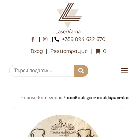
|
|
+359 894 622 670
Вход
|
Регистрация
|
0
Начало
Категории
Часовник за маникюристка
›
›