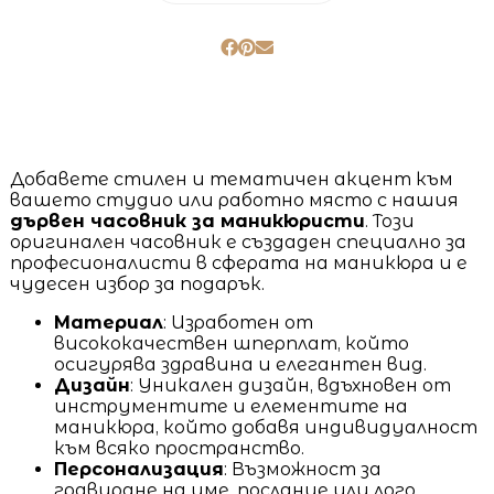
Добавете стилен и тематичен акцент към
вашето студио или работно място с нашия
дървен часовник за маникюристи
. Този
оригинален часовник е създаден специално за
професионалисти в сферата на маникюра и е
чудесен избор за подарък.
Материал
: Изработен от
висококачествен шперплат, който
осигурява здравина и елегантен вид.
Дизайн
: Уникален дизайн, вдъхновен от
инструментите и елементите на
маникюра, който добавя индивидуалност
към всяко пространство.
Персонализация
: Възможност за
гравиране на име, послание или лого,