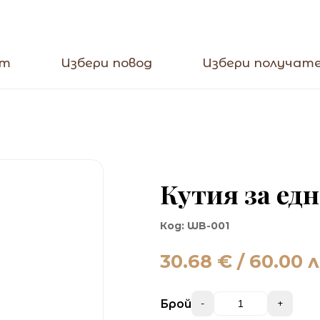
кт
Избери повод
Избери получат
Кутия за ед
Код:
WB-001
30.68
€ / 60.00 л
Брой
-
+