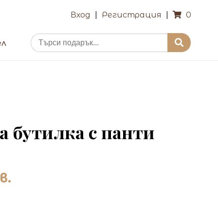
Вход
|
Регистрация
|
0
ел
на бутилка с панти
в.