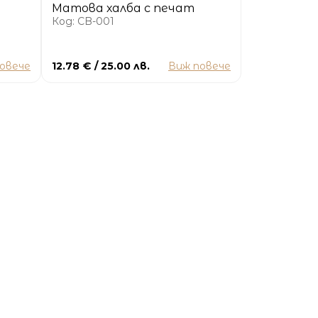
Матова халба с печат
Код: CB-001
овече
12.78 € / 25.00 лв.
Виж повече