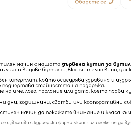
Обадете се
стилен начин с нашата
дървена кутия за бутил
а различни видове бутилки, включително вино, уи
вен шперплат, който осигурява здравина и издр
то подчертава стойността на подаръка.
не на име, лого, послание или дата, което прави
дени дни, годишнини, сватби или корпоративни с
и стилен начин да покажете внимание и класа къ
 се извършва с куриерска фирма Еконт или можете да в