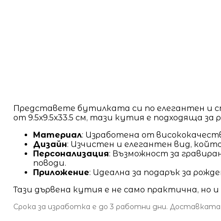
Представете бутилката си по елегантен и 
от 9.5х9.5х33.5 см, тази кутия е подходяща з
Материал
: Изработена от висококачест
Дизайн
: Изчистен и елегантен вид, кой
Персонализация
: Възможност за гравира
поводи.
Приложение
: Идеална за подарък за рож
Тази дървена кутия е не само практична, но 
Срока за изработка е до 3 работни дни. Доставката