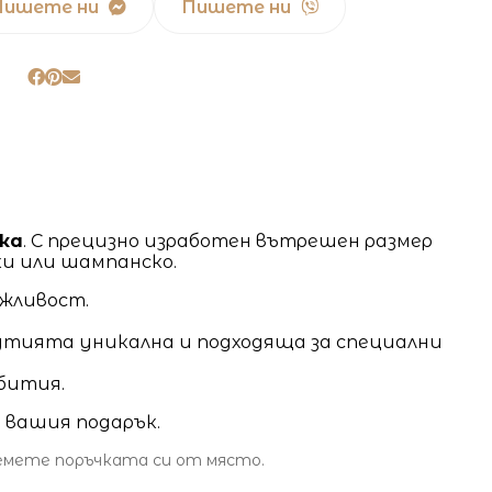
Пишете ни
Пишете ни
ка
. С прецизно изработен вътрешен размер
ски или шампанско.
ъжливост.
 кутията уникална и подходяща за специални
ъбития.
м вашия подарък.
земете поръчката си от място.