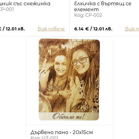
ник със снежинка
Елхичка с въртящ се
CP-001
елемент
Код: CP-002
 / 12.01 лв.
Виж повече
6.14 € / 12.01 лв.
Виж п
Дървено пано - 20х15см
Код: WI-001