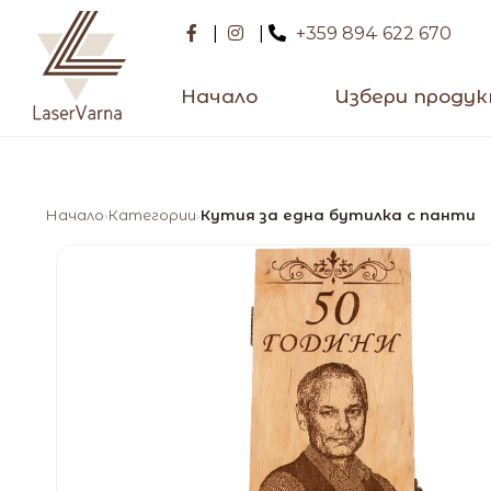
|
|
+359 894 622 670
Начало
Избери проду
Начало
Категории
Кутия за една бутилка с панти
›
›