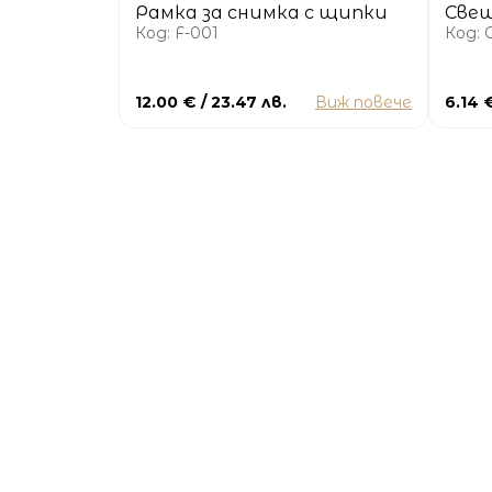
Рамка за снимка с щипки
Свещ
Код: F-001
Код: 
12.00 € / 23.47 лв.
Виж повече
6.14 €