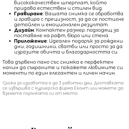
висококачествен шперплат, който
придава естествен и стилен вид.
Гравиране
: Вашата снимка се обработва
и гравира с прецизност, за да се постигне
детайлен и емоционален резултат.
Дизайн
: Компактен размер, подходящ за
поставяне на рафт, бюро или стена.
Приложение
: Идеален подарък за рождени
дни, годишнини, сватби или просто за да
изразите обичта и благодарността си.
Това дървено пано със снимка е перфектен
начин да съхраните и покажете любимите си
моменти по един елегантен и личен начин.
Срока за изработка е до 3 работни дни. Доставката
се извършва с куриерска фирма Еконт или можете да
вземете поръчката си от място.